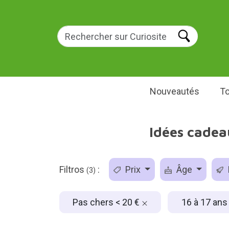
Nouveautés
To
Idées cadea
Filtros
:
Prix
Âge
(3)
Pas chers < 20 €
16 à 17 an