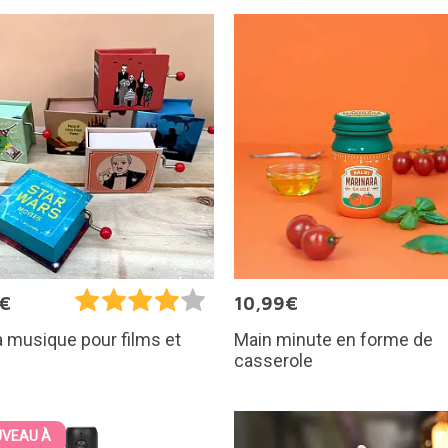
5€
10,99€
Main minute en forme de
à musique pour films et
casserole
VEAU À