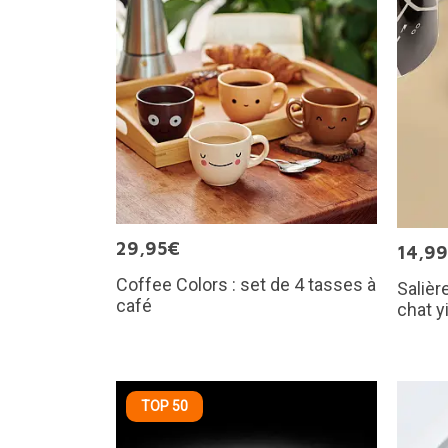
29,95€
14,9
Coffee Colors : set de 4 tasses à
Salièr
café
chat y
TOP 50