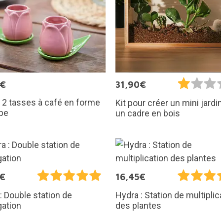
0€
31,90€
 2 tasses à café en forme
Kit pour créer un mini jard
ipe
un cadre en bois
5€
16,45€
: Double station de
Hydra : Station de multiplic
gation
des plantes