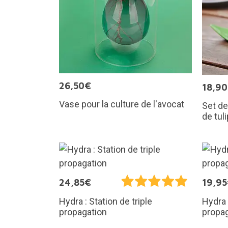
26,50€
18,9
Vase pour la culture de l'avocat
Set de
de tul
24,85€
19,9
Hydra : Station de triple
Hydra 
propagation
propa