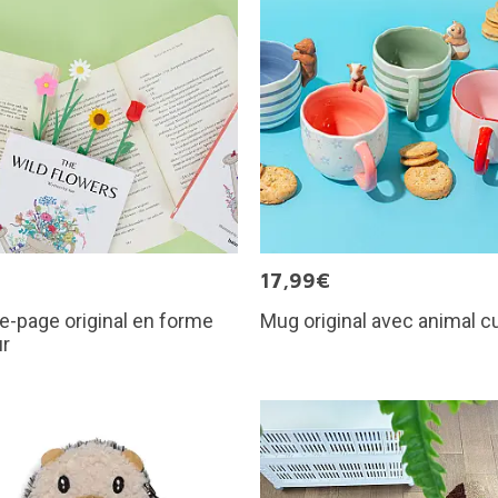
€
17,99€
-page original en forme
Mug original avec animal c
ur