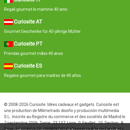
Regali gourmet le mamme 40 anni
Curiosite AT
Gourmet Geschenke für 40-jährige Mütter
Curiosite PT
Prendas gourmet mães 40 anos
Curiosite ES
Regalos gourmet para madres de 40 años
© 2008-2026 Curiosite. Idées cadeaux et gadgets. Curiosite est
une production de Milimetrado diseño y producción multimedia
S.L.. Inscrite au Registre du commerce et des sociétés de Madrid le
7 septembre 2006. Tome : 23.137. Livre : 0. Feuillet : 10. Section : 8.
Page : M-414659 CIF : B84800341 C/ Corredera Alta de San Pablo