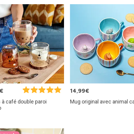
5€
14,99€
Mug original avec animal 
 à café double paroi
o