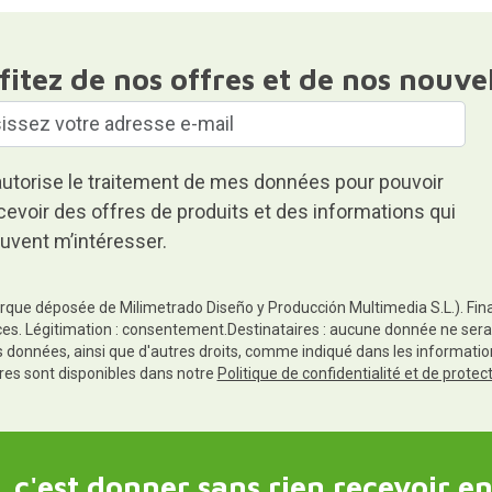
fitez de nos offres et de nos nouve
autorise le traitement de mes données pour pouvoir
cevoir des offres de produits et des informations qui
uvent m’intéresser.
rque déposée de Milimetrado Diseño y Producción Multimedia S.L.). Finali
es. Légitimation : consentement.Destinataires : aucune donnée ne sera
es données, ainsi que d'autres droits, comme indiqué dans les informa
res sont disponibles dans notre
Politique de confidentialité et de prote
 c'est donner sans rien recevoir en