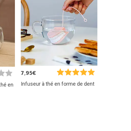
7,95€
Infuseur à thé en forme de dent
thé en
s