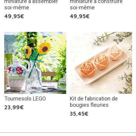
miniature à assembler
miniature à construire
soi-même
soi-même
49,95€
49,95€
Tournesols LEGO
Kit de fabrication de
bougies fleuries
23,99€
35,45€