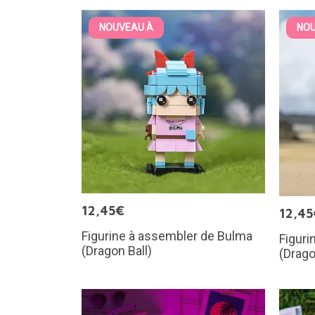
NOUVEAU À
NOU
12,45€
12,45
Figurine à assembler de Bulma
Figuri
(Dragon Ball)
(Drago