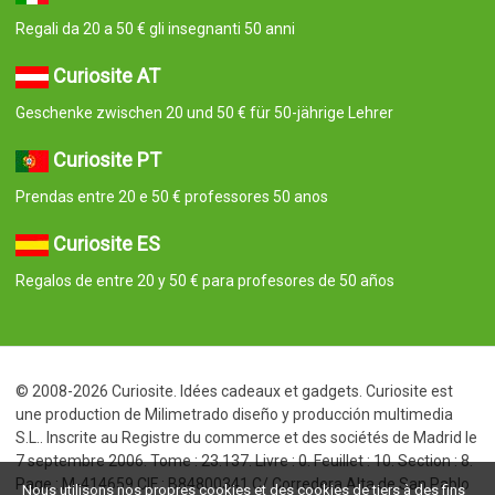
Regali da 20 a 50 € gli insegnanti 50 anni
Curiosite AT
Geschenke zwischen 20 und 50 € für 50-jährige Lehrer
Curiosite PT
Prendas entre 20 e 50 € professores 50 anos
Curiosite ES
Regalos de entre 20 y 50 € para profesores de 50 años
© 2008-2026 Curiosite. Idées cadeaux et gadgets. Curiosite est
une production de Milimetrado diseño y producción multimedia
S.L.. Inscrite au Registre du commerce et des sociétés de Madrid le
7 septembre 2006. Tome : 23.137. Livre : 0. Feuillet : 10. Section : 8.
Page : M-414659 CIF : B84800341 C/ Corredera Alta de San Pablo
Nous utilisons nos propres cookies et des cookies de tiers à des fins