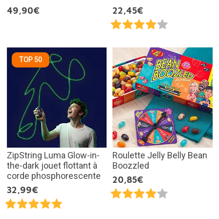
49,90€
22,45€
TOP 50
ZipString Luma Glow-in-
Roulette Jelly Belly Bean
the-dark jouet flottant à
Boozzled
corde phosphorescente
20,85€
32,99€