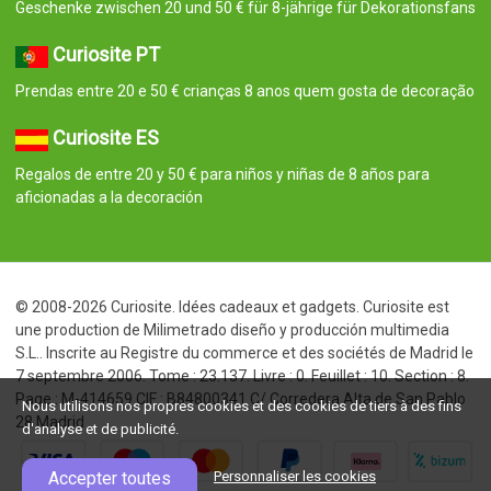
Geschenke zwischen 20 und 50 € für 8-jährige für Dekorationsfans
Curiosite PT
Prendas entre 20 e 50 € crianças 8 anos quem gosta de decoração
Curiosite ES
Regalos de entre 20 y 50 € para niños y niñas de 8 años para
aficionadas a la decoración
© 2008-2026 Curiosite. Idées cadeaux et gadgets. Curiosite est
une production de Milimetrado diseño y producción multimedia
S.L.. Inscrite au Registre du commerce et des sociétés de Madrid le
7 septembre 2006. Tome : 23.137. Livre : 0. Feuillet : 10. Section : 8.
Page : M-414659 CIF : B84800341 C/ Corredera Alta de San Pablo
Nous utilisons nos propres cookies et des cookies de tiers à des fins
28 Madrid
d'analyse et de publicité.
Accepter toutes
Personnaliser les cookies