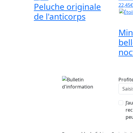
Peluche originale
22,45€
de l'anticorps
Mini
bel
noc
Profit
J’a
rec
peu