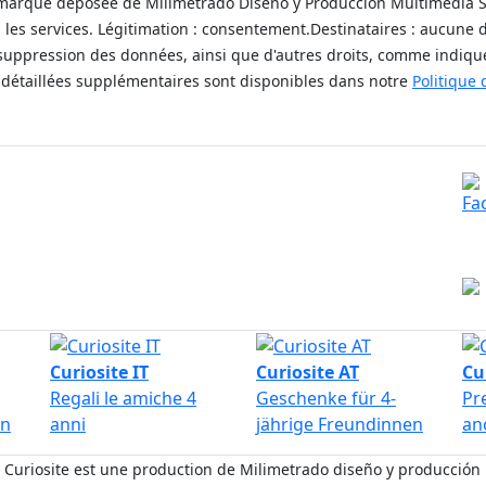
(marque déposée de Milimetrado Diseño y Producción Multimedia S.L.
 les services. Légitimation : consentement.Destinataires : aucu
 et suppression des données, ainsi que d'autres droits, comme indiq
détaillées supplémentaires sont disponibles dans notre
Politique 
Donner, c'est donner sans rien recevoir en retour.
Informations légales
Su
Con
ma
Curiosite IT
Curiosite AT
Cu
Regali le amiche 4
Geschenke für 4-
Pr
en
anni
jährige Freundinnen
an
 Curiosite est une production de Milimetrado diseño y producción m