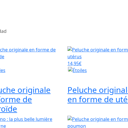
14,95€
uche originale
Peluche origina
forme de
en forme de uté
roïde