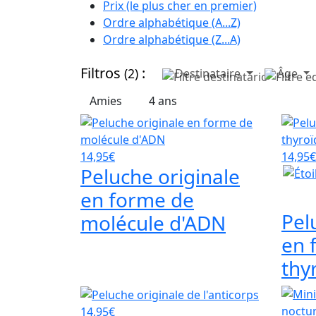
Prix (le plus cher en premier)
Ordre alphabétique (A...Z)
Ordre alphabétique (Z...A)
Filtros
:
(2)
Destinataire
Âge
Amies
4 ans
14,95€
14,95€
Peluche originale
en forme de
Pel
molécule d'ADN
en 
thy
14,95€