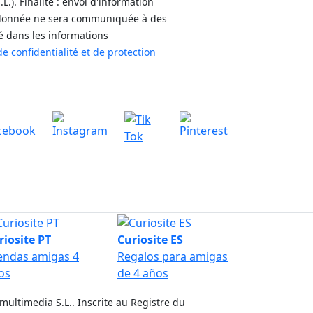
). Finalité : envoi d'information
ne donnée ne sera communiquée à des
ué dans les informations
de confidentialité et de protection
ivez-nous sur
tact et service clientèle
Écrivez-nous
intenant
riosite PT
Curiosite ES
endas amigas 4
Regalos para amigas
os
de 4 años
ultimedia S.L.. Inscrite au Registre du