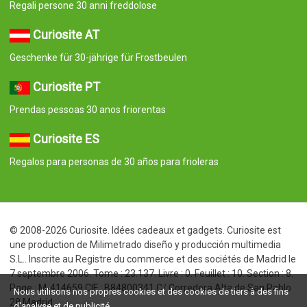
Regali persone 30 anni freddolose
Curiosite AT
Geschenke für 30-jährige für Frostbeulen
Curiosite PT
Prendas pessoas 30 anos friorentas
Curiosite ES
Regalos para personas de 30 años para frioleras
© 2008-2026 Curiosite. Idées cadeaux et gadgets. Curiosite est
une production de Milimetrado diseño y producción multimedia
S.L.. Inscrite au Registre du commerce et des sociétés de Madrid le
7 septembre 2006. Tome : 23.137. Livre : 0. Feuillet : 10. Section : 8.
Page : M-414659 CIF : B84800341 C/ Corredera Alta de San Pablo
Nous utilisons nos propres cookies et des cookies de tiers à des fins
28 Madrid
d'analyse et de publicité.