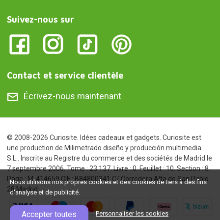
Suivez-nous sur
Contact et service clientèle
Écrivez-nous maintenant
© 2008-2026 Curiosite. Idées cadeaux et gadgets. Curiosite est
une production de Milimetrado diseño y producción multimedia
S.L.. Inscrite au Registre du commerce et des sociétés de Madrid le
7 septembre 2006. Tome : 23.137. Livre : 0. Feuillet : 10. Section : 8.
Page : M-414659 CIF : B84800341 C/ Corredera Alta de San Pablo
Nous utilisons nos propres cookies et des cookies de tiers à des fins
28 Madrid
d'analyse et de publicité.
Accepter toutes
Personnaliser les cookies