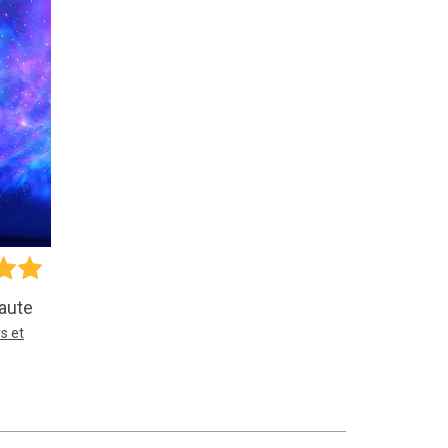
naute
s et