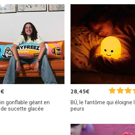
0€
28,45€
n gonflable géant en
BÚ, le fantôme qui éloigne 
 de sucette glacée
peurs