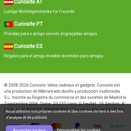
Curiosite AT
Lustige Wichtelgeschenke für Freunde
Curiosite PT
Prendas para o amigo secreto engraçadas amigos
Curiosite ES
Regalos para el amigo invisible divertidos para amigos
© 2008-2026 Curiosite. Idées cadeaux et gadgets. Curiosite est
une production de Milimetrado diseño y producción multimedia
S.L.. Inscrite au Registre du commerce et des sociétés de Madrid le
7 septembre 2006. Tome : 23.137. Livre : 0. Feuillet : 10. Section : 8.
Page : M-414659 CIF : B84800341 C/ Corredera Alta de San Pablo
Nous utilisons nos propres cookies et des cookies de tiers à des fins
28 Madrid
d'analyse et de publicité.
Accepter toutes
Personnaliser les cookies