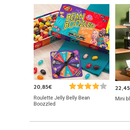
20,85€
22,4
Roulette Jelly Belly Bean
Mini b
Boozzled