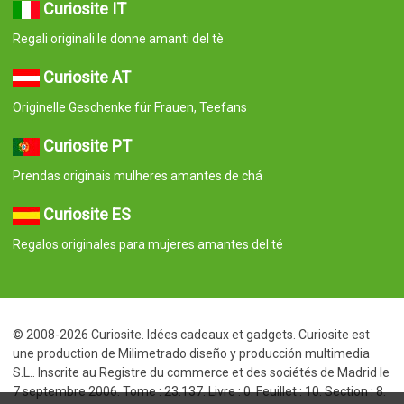
Curiosite IT
Regali originali le donne amanti del tè
Curiosite AT
Originelle Geschenke für Frauen, Teefans
Curiosite PT
Prendas originais mulheres amantes de chá
Curiosite ES
Regalos originales para mujeres amantes del té
© 2008-2026 Curiosite. Idées cadeaux et gadgets. Curiosite est
une production de Milimetrado diseño y producción multimedia
S.L.. Inscrite au Registre du commerce et des sociétés de Madrid le
7 septembre 2006. Tome : 23.137. Livre : 0. Feuillet : 10. Section : 8.