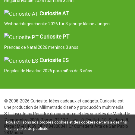
Regali di Natale 2026 i bambini 3 anni
Curiosite AT
Weihnachtsgeschenke 2026 für 3-jährige kleine Jungen
Curiosite PT
Prendas de Natal 2026 meninos 3 anos
Curiosite ES
Regalos de Navidad 2026 para niños de 3 años
© 2008-2026 Curiosite. Idées cadeaux et gadgets. Curiosite est
une production de Milimetrado diseño y producción multimedia
S.L.. Inscrite au Registre du commerce et des sociétés de Madrid le
7 septembre 2006. Tome : 23.137. Livre : 0. Feuillet : 10. Section : 8.
Nous utilisons nos propres cookies et des cookies de tiers à des fins
Page : M-414659 CIF : B84800341 C/ Corredera Alta de San Pablo
d'analyse et de publicité.
28 Madrid