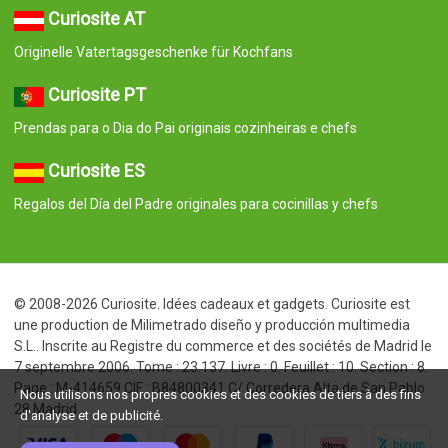
Curiosite AT
Originelle Vatertagsgeschenke für Kochfans
Curiosite PT
Prendas para o Dia do Pai originais cozinheiras e chefs
Curiosite ES
Regalos del Día del Padre originales para cocinillas y chefs
© 2008-2026 Curiosite. Idées cadeaux et gadgets. Curiosite est
une production de Milimetrado diseño y producción multimedia
S.L.. Inscrite au Registre du commerce et des sociétés de Madrid le
7 septembre 2006. Tome : 23.137. Livre : 0. Feuillet : 10. Section : 8.
Page : M-414659 CIF : B84800341 C/ Corredera Alta de San Pablo
Nous utilisons nos propres cookies et des cookies de tiers à des fins
28 Madrid
d'analyse et de publicité.