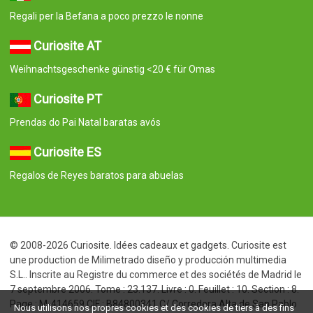
Regali per la Befana a poco prezzo le nonne
Curiosite AT
Weihnachtsgeschenke günstig <20 € für Omas
Curiosite PT
Prendas do Pai Natal baratas avós
Curiosite ES
Regalos de Reyes baratos para abuelas
© 2008-2026 Curiosite. Idées cadeaux et gadgets. Curiosite est
une production de Milimetrado diseño y producción multimedia
S.L.. Inscrite au Registre du commerce et des sociétés de Madrid le
7 septembre 2006. Tome : 23.137. Livre : 0. Feuillet : 10. Section : 8.
Page : M-414659 CIF : B84800341 C/ Corredera Alta de San Pablo
Nous utilisons nos propres cookies et des cookies de tiers à des fins