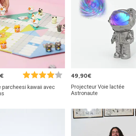
5€
49,90€
Projecteur Voie lactée
 parcheesi kawaii avec
Astronaute
ns