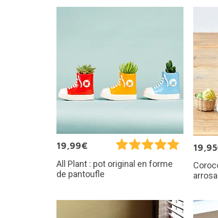
19,99€
19,9
All Plant : pot original en forme
Coroco
de pantoufle
arrosa