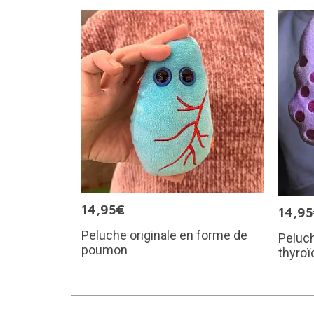
14,95€
14,9
Peluche originale en forme de
Peluch
poumon
thyroï