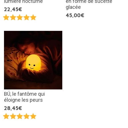
lumière nocturne
en forme de sucette
glacée
22,45€
45,00€
BÚ, le fantôme qui
éloigne les peurs
28,45€