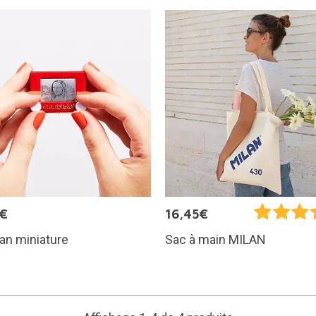
5€
16,45€
an miniature
Sac à main MILAN